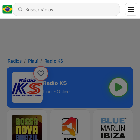
Rádios
Piauí
Radio KS
Radio KS
Piauí - Online