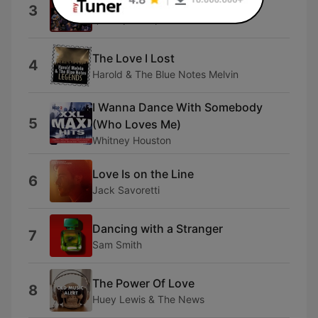
Don't You Worry 'Bout A Thing
3
インコグニート
The Love I Lost
4
Harold & The Blue Notes Melvin
I Wanna Dance With Somebody
5
(Who Loves Me)
Whitney Houston
Love Is on the Line
6
Jack Savoretti
Dancing with a Stranger
7
Sam Smith
The Power Of Love
8
Huey Lewis & The News