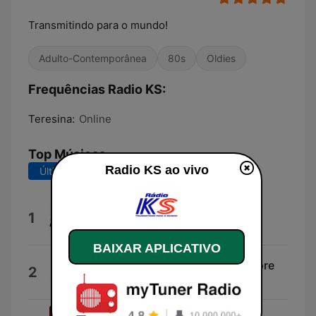
Transmitindo para o mundo!
Adulto-Contemporânea
80s
Oldies
Frequências Radio KS:
Teresina:
Online
Top Músicas
Radio KS ao vivo
Últimos 7 dias
Últimos 30 dias
Throwing It All Away (Live)
1
Genesis
BAIXAR APLICATIVO
Never Knew Love Like This Before
2
Stephanie Mills