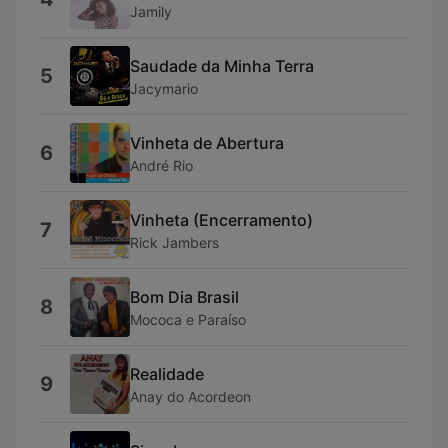
Jamily
Saudade da Minha Terra
5
Jacymario
Vinheta de Abertura
6
André Rio
Vinheta (Encerramento)
7
Rick Jambers
Bom Dia Brasil
8
Mococa e Paraíso
Realidade
9
Anay do Acordeon