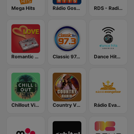
Mega Hits
Rádio Gospel Hits
RDS - Radio Dimensione Suono
Romantic Vibes
Classic 97.3 FM
Dance Hits America
Chillout Vibes
Country Vibes
Rádio Evangelizar 99.5 FM