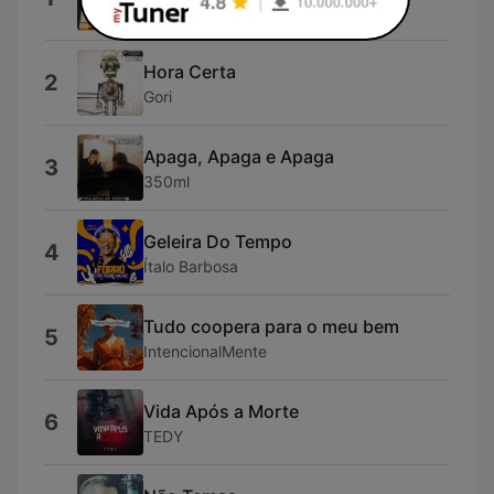
Waldonys
Hora Certa
2
Gori
Apaga, Apaga e Apaga
3
350ml
Geleira Do Tempo
4
Ítalo Barbosa
Tudo coopera para o meu bem
5
IntencionalMente
Vida Após a Morte
6
TEDY