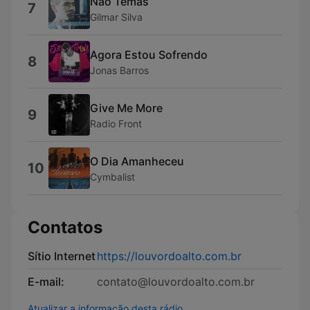
Não Temas
7
Gilmar Silva
Agora Estou Sofrendo
8
Jonas Barros
Give Me More
9
Radio Front
O Dia Amanheceu
10
Cymbalist
Contatos
Sítio Internet
https://louvordoalto.com.br
E-mail:
contato@louvordoalto.com.br
Atualizar a informação desta rádio