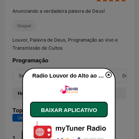
Anunciando a verdadeira palavra de Deus!
Gospel
Louvor, Palavra de Deus, Programação ao vivo e
Transmissão de Cultos
Programação
Radio Louvor do Alto ao vivo
Seg
Ter
Qua
Qui
Sex
Sáb
Dom
Hora
Programa
Top Músicas
BAIXAR APLICATIVO
Últimos 7 dias
Últimos 30 dias
Eterno Aprendiz
1