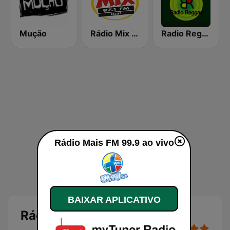
Mução
Rádio Mix Recife
Radio Reggae
Rádio Mais FM 99.9 ao vivo
BAIXAR APLICATIVO
Rádio Mais FM 99.9