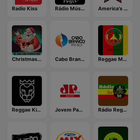
Radio Kiss
Rádio Música das Antigas
America's Country
Christmas Radio
Cabo Branco FM
Reggae Mania
Reggae King Radio
Jovem Pan FM Recife
Rádio Reggae 10