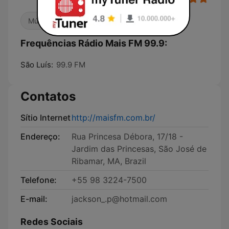
Música Brasileira
Frequências Rádio Mais FM 99.9:
São Luís:
99.9 FM
Contatos
Sítio Internet
http://maisfm.com.br/
Endereço:
Rua Princesa Débora, 17/18 -
Jardim das Princesas, São José de
Ribamar, MA, Brazil
Telefone:
+55 98 3224-7500
E-mail:
jackson_.p@hotmail.com
Redes Sociais