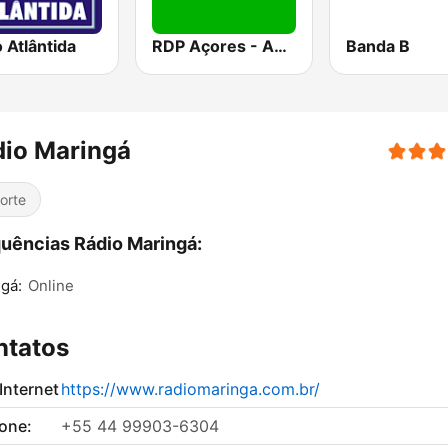
 Atlântida
RDP Açores - Antena 1
Banda B
dio Maringá
orte
uências Rádio Maringá:
gá:
Online
ntatos
 Internet
https://www.radiomaringa.com.br/
fone:
+55 44 99903-6304