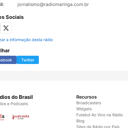
l:
jornalismo@radiomaringa.com.br
s Sociais
izar a informação desta rádio
ilhar
cebook
Twitter
dios do Brasil
Recursos
Broadcasters
ios e Podcasts
Widgets
Futebol Ao Vivo na Rádio
Blog
Sites de Rádio por País