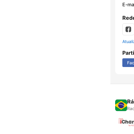
E-mai
Rede
Atual
Part
Fa
Rá
Rad