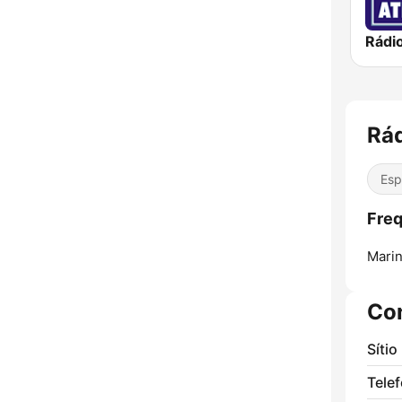
Rádio
Rá
Esp
Freq
Marin
Co
Sítio
Tele