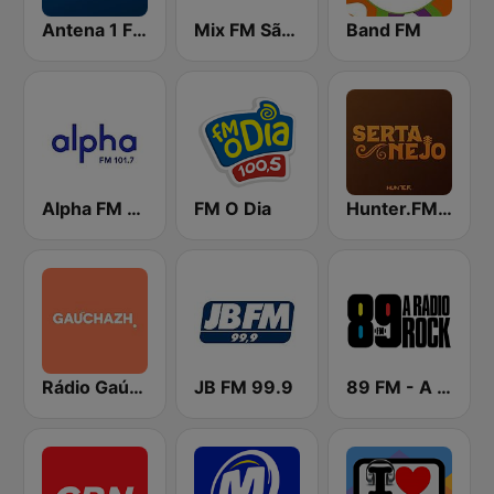
Antena 1 FM
Mix FM São Paulo
Band FM
Alpha FM 101.7
FM O Dia
Hunter.FM - Sertanejo
Rádio Gaúcha ZH
JB FM 99.9
89 FM - A Rádio Rock