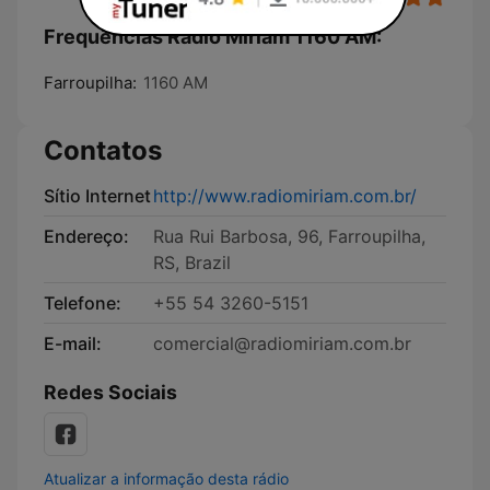
Frequências Radio Miriam 1160 AM:
Farroupilha:
1160 AM
Contatos
Sítio Internet
http://www.radiomiriam.com.br/
Endereço:
Rua Rui Barbosa, 96, Farroupilha,
RS, Brazil
Telefone:
+55 54 3260-5151
E-mail:
comercial@radiomiriam.com.br
Redes Sociais
Atualizar a informação desta rádio