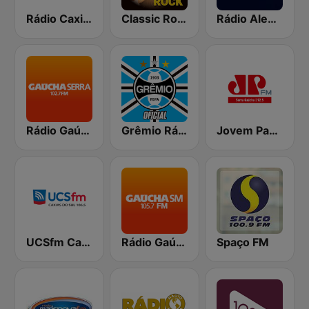
Rádio Caxias
Classic Rock Station
Rádio Alegria Porto Alegre
Rádio Gaúcha ZH - Serra
Grêmio Rádio Umbro
Jovem Pan FM Serra Gaucha
UCSfm Caxias do Sul
Rádio Gaúcha ZH - Santa Maria
Spaço FM