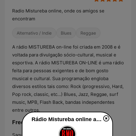
Radio Mistureba online, onde os amigos se
encontram
Alternativo / Indie
Blues
Reggae
A rádio MISTUREBA on-line foi criada em 2008 e é
voltada para divulgação sócio-cultural, musical e
esportiva. A rádio MISTUREBA ON-LINE é uma rádio
feita para pessoas exigentes e de bom gosto
musical e cultural. Sua programação engloba
diversos estilos tais como: Rock (progressivo, Hard,
Pop rock, classic, etc...) Blues, Jazz, Reggae, surf
music, MPB, Flash Back, bandas independentes
entre outros.
Rádio Mistureba online ao vivo
Frequências Rádio Mistureba online:
Saquarema:
Online