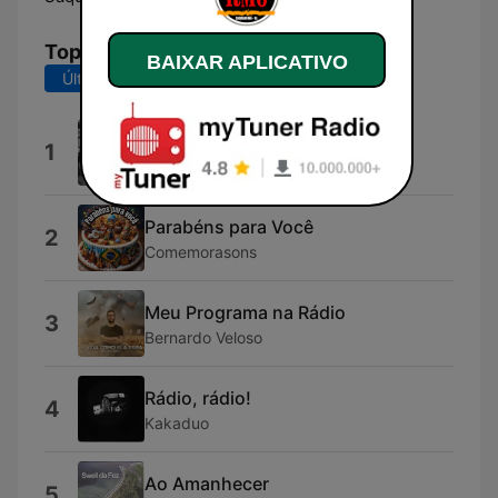
Top Músicas
BAIXAR APLICATIVO
Últimos 7 dias
Últimos 30 dias
Tá Aqui Tá
1
DVTTY
Parabéns para Você
2
Comemorasons
Meu Programa na Rádio
3
Bernardo Veloso
Rádio, rádio!
4
Kakaduo
Ao Amanhecer
5