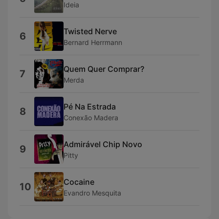
Ideia
Twisted Nerve
6
Bernard Herrmann
Quem Quer Comprar?
7
Merda
Pé Na Estrada
8
Conexão Madera
Admirável Chip Novo
9
Pitty
Cocaine
10
Evandro Mesquita