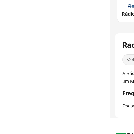
Rad
Var
A Rád
um M-
Freq
Osas