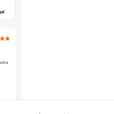
al
ontra