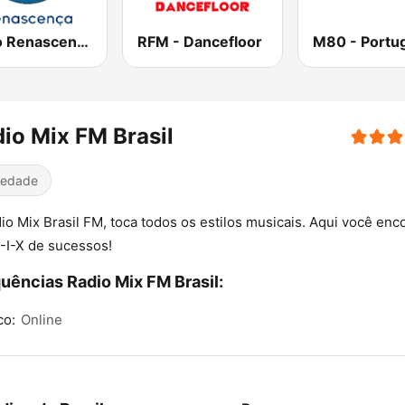
Rádio Renascença
RFM - Dancefloor
M80 - Portug
io Mix FM Brasil
iedade
io Mix Brasil FM, toca todos os estilos musicais. Aqui você enc
I-X de sucessos!
uências Radio Mix FM Brasil:
co:
Online