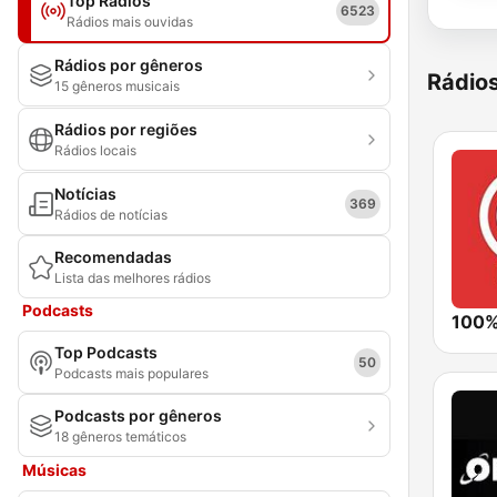
Top Rádios
6523
Rádios mais ouvidas
Rádios por gêneros
Rádio
15 gêneros musicais
Rádios por regiões
Rádios locais
Notícias
369
Rádios de notícias
Recomendadas
Lista das melhores rádios
Podcasts
100%
Top Podcasts
50
Podcasts mais populares
Podcasts por gêneros
18 gêneros temáticos
Músicas