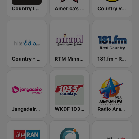
Country Legends USA
America's Country
Country Radio
Country - Hits Radio
RTM Minnal FM
181.fm - Real Country
Jangadeiro FM 88.9
WKDF 103.3 Country
Radio Arapuan - João Pessoa