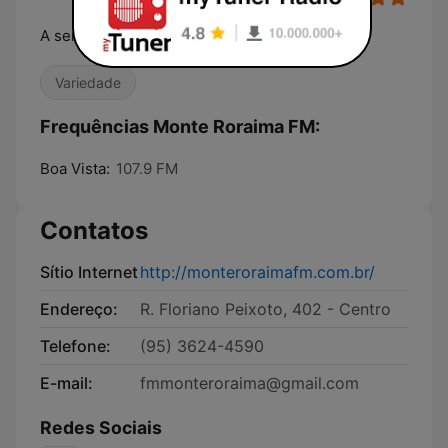
A serviço da vida e da cidadania
Variedade
Frequências Monte Roraima FM:
Boa Vista:
107.9 FM
Contatos
Sítio Internet
http://monteroraimafm.com.br/
Endereço:
R. Floriano Peixoto, 402 - Centro
Telefone:
(95) 3624-4590
E-mail:
fmmonteroraima@gmail.com
Redes Sociais