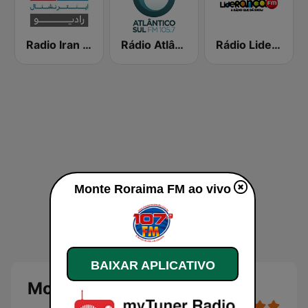
Radio Iran International
Rádio Atlântico Sul FM 105.7
Rádio Liderança FM
Monte Roraima FM ao vivo
BAIXAR APLICATIVO
Monte Roraima FM