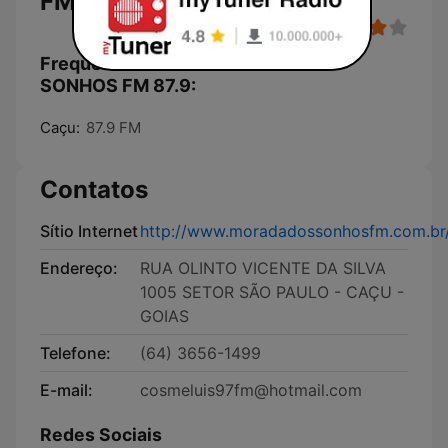
FM 87.9
Frequências RADIO MORADA DOS
SONHOS FM 87.9:
Caçu:
87.9 FM
Contatos
Sítio Internet
http://www.moradadossonhosfm.com.br
Endereço:
RUA OLINTO VICENTE DA SILVA
1005 SETOR SÃO PAULO - CAÇU -
GOIAS
Telefone:
(64) 3656-1499
E-mail:
cosmeluis97fm@hotmail.com
Redes Sociais