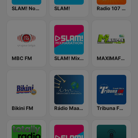
SLAM! Nonstop
SLAM!
Radio 107 FM
MBC FM
SLAM! Mixmarathon
MAXIMAFM DAB+
Bikini FM
Rádio Maanaim
Tribuna FM 99.1