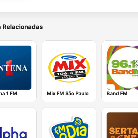
s Relacionadas
na 1 FM
Mix FM São Paulo
Band FM