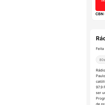
CBN 
Rád
Feita
80
Rádio
Paulo
catól
97.9 
ser u
Progr
de pr