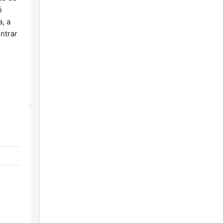
é
, a
ntrar