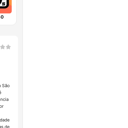
80
m São
é
ência
or
edade
as de