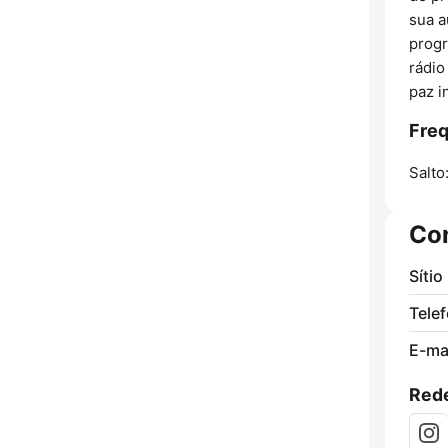
sua a
progr
rádio
paz in
Freq
Salto
Co
Sítio
Tele
E-mai
Rede