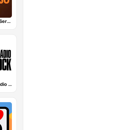
Hunter.FM - Sertanejo
89 FM - A Rádio Rock