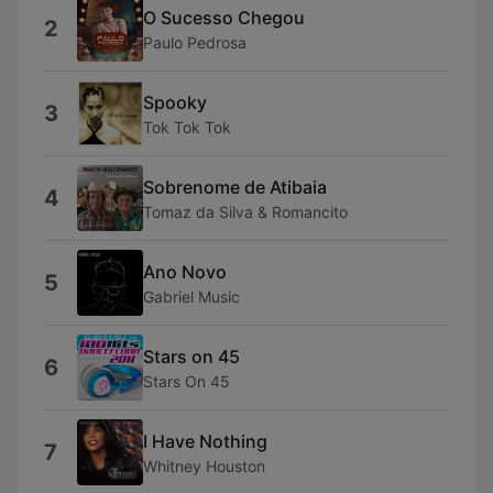
O Sucesso Chegou
2
Paulo Pedrosa
Spooky
3
Tok Tok Tok
Sobrenome de Atibaia
4
Tomaz da Silva & Romancito
Ano Novo
5
Gabriel Music
Stars on 45
6
Stars On 45
I Have Nothing
7
Whitney Houston