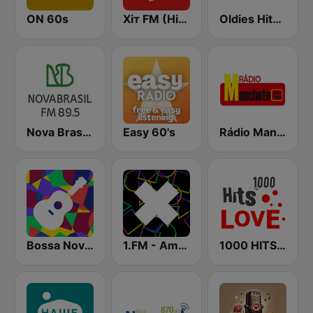
ON 60s
Хіт FM (Hit FM)
Oldies Hits - Hits Radio
Nova Brasil 89.5 RJ
Easy 60's
Rádio Manchete AM 760
Bossa Nova Hits Radio
1.FM - Amsterdam Trance
1000 HITS Love