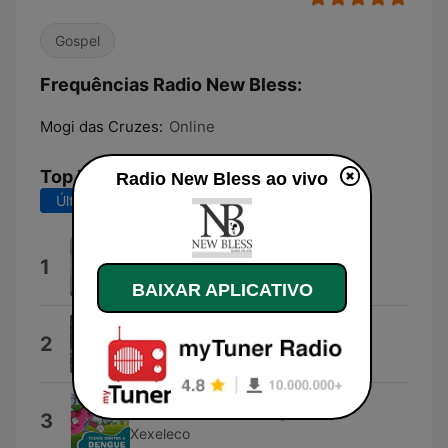
Gospel
Frequências Radio New Bless:
Mogi das Cruzes:
Online
Top Músicas
Radio New Bless ao vivo
Últimos 7 dias
Últimos 30 dias
Êxodo 1-5
1
Zavarise Apps
BAIXAR APLICATIVO
Hora da Vitoria
2
Elizangela Martins
Todos contra a dengue
3
Xexeleco