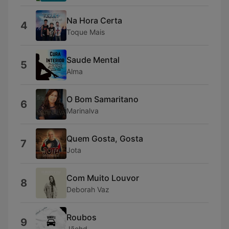
Na Hora Certa
4
Toque Mais
Saude Mental
5
Alma
O Bom Samaritano
6
Marinalva
Quem Gosta, Gosta
7
Jota
Com Muito Louvor
8
Deborah Vaz
Roubos
9
Jãohd