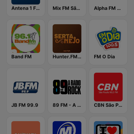
Antena 1 FM
Mix FM São Paulo
Alpha FM 101.7
Band FM
Hunter.FM - Sertanejo
FM O Dia
JB FM 99.9
89 FM - A Rádio Rock
CBN São Paulo