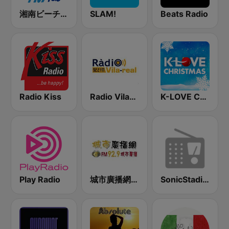
湘南ビーチFM (Shonan Beach FM)
SLAM!
Beats Radio
Radio Kiss
Radio Vila-Real
K-LOVE Christmas
Play Radio
城市廣播網 FM 92.9 城市廣播
SonicStadium Radio