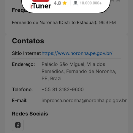
Frequências Rádio Noronha 96.9 FM:
Fernando de Noronha (Distrito Estadual):
96.9 FM
Contatos
Sítio Internet
https://www.noronha.pe.gov.br/
Endereço:
Palácio São Miguel, Vila dos
Remédios, Fernando de Noronha,
PE, Brazil
Telefone:
+55 81 3182-9600
E-mail:
imprensa.noronha@noronha.pe.gov.br
Redes Sociais