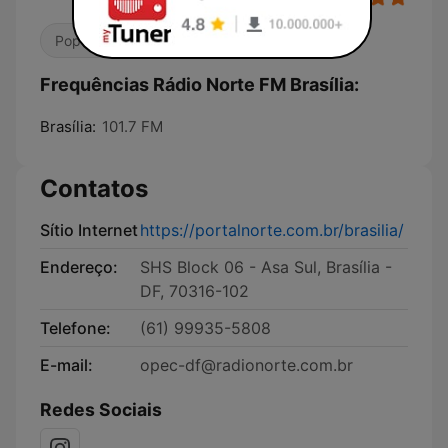
Pop / Top 40
Country
Frequências Rádio Norte FM Brasília:
Brasília:
101.7 FM
Contatos
Sítio Internet
https://portalnorte.com.br/brasilia/
Endereço:
SHS Block 06 - Asa Sul, Brasília -
DF, 70316-102
Telefone:
(61) 99935-5808
E-mail:
opec-df@radionorte.com.br
Redes Sociais