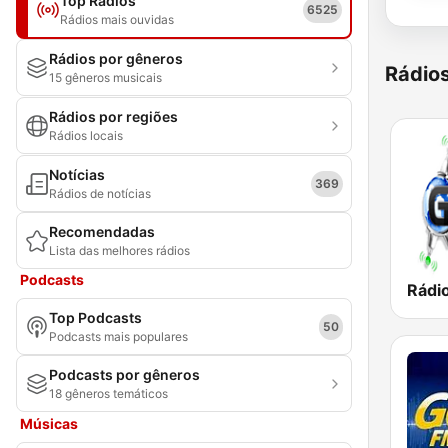
Top Rádios
6525
Rádios mais ouvidas
Rádios por gêneros
Rádio
15 gêneros musicais
Rádios por regiões
Rádios locais
Notícias
369
Rádios de notícias
Recomendadas
Lista das melhores rádios
Podcasts
Top Podcasts
50
Podcasts mais populares
Podcasts por gêneros
18 gêneros temáticos
Músicas