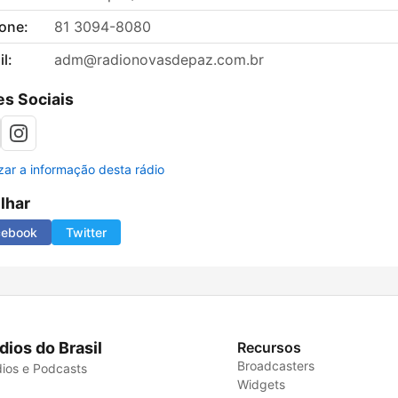
fone:
81 3094-8080
l:
adm@radionovasdepaz.com.br
s Sociais
izar a informação desta rádio
ilhar
cebook
Twitter
dios do Brasil
Recursos
Broadcasters
ios e Podcasts
Widgets