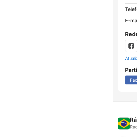
Tele
E-mai
Rede
Atual
Part
Fa
Rá
Rad