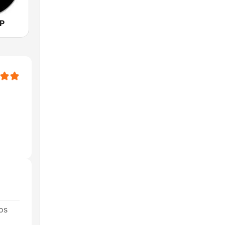
SP
os