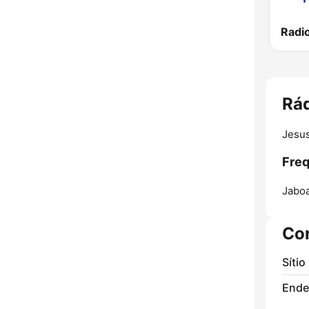
Rád
Jesus
Freq
Jaboa
Co
Sítio
Ende