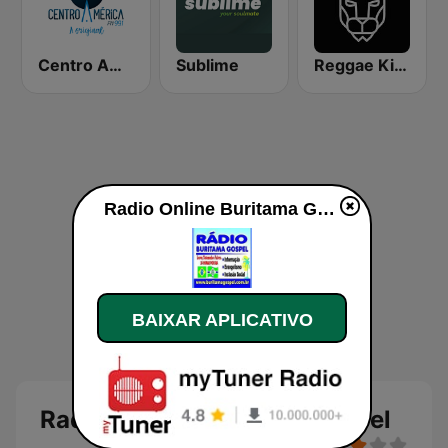
Centro América FM 99.1
Sublime
Reggae King Radio
Radio Online Buritama Gospel ao vivo
BAIXAR APLICATIVO
Radio Online Buritama Gospel