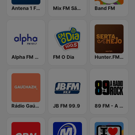
Antena 1 FM
Mix FM São Paulo
Band FM
Alpha FM 101.7
FM O Dia
Hunter.FM - Sertanejo
Rádio Gaúcha ZH
JB FM 99.9
89 FM - A Rádio Rock