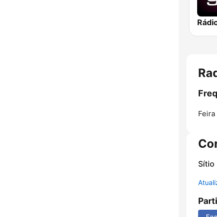
Rádi
Rad
Freq
Feira
Co
Sítio
Atual
Part
Fa