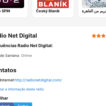
o SPIN
Český Blaník
io Net Digital
uências Radio Net Digital:
 de Santana:
Online
ntatos
 Internet
http://radionetdigital.com/
izar a informação desta rádio
ilhar
cebook
Twitter