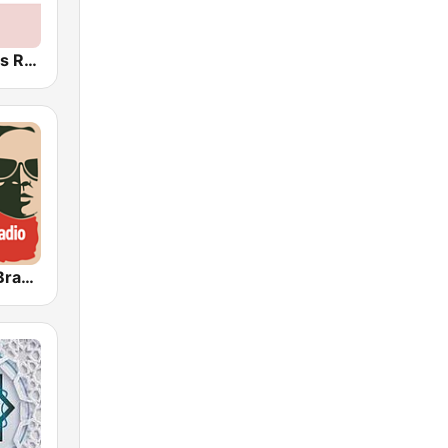
Český rozhlas Radiožurnál
Funk Rádio (Brasil)