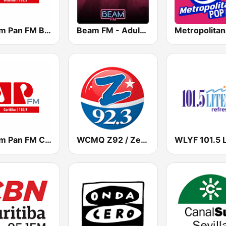
Jovem Pan FM Brasília
Beam FM - Adult Hits
Jovem Pan FM Curitiba
WCMQ Z92 / Zeta 92.3