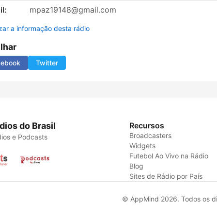
l:
mpaz19148@gmail.com
izar a informação desta rádio
ilhar
cebook
Twitter
dios do Brasil
Recursos
Broadcasters
ios e Podcasts
Widgets
Futebol Ao Vivo na Rádio
Blog
Sites de Rádio por País
© AppMind 2026. Todos os dir