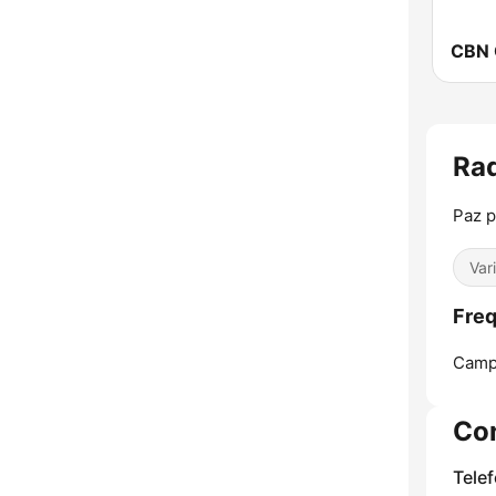
CBN 
Rad
Paz p
Var
Freq
Camp
Co
Tele