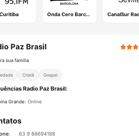
Curitiba
Onda Cero Barcelona
io Paz Brasil
ra sua familia
iedade
Cristã
Gospel
uências Radio Paz Brasil:
ina Grande:
Online
ntatos
fone:
83 9 88694188