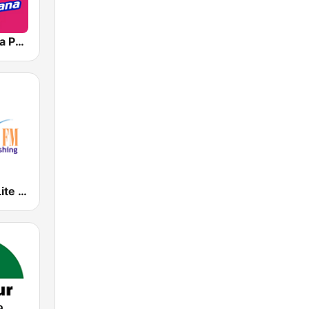
Metropolitana Pop
WLYF 101.5 Lite FM