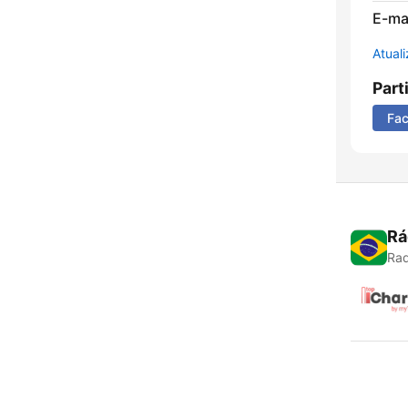
E-mai
Atual
Part
Fa
Rá
Rad