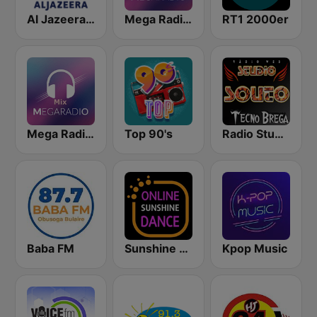
Al Jazeera Arabic (قناة الجزيرة)
Mega Radio Dance
RT1 2000er
Mega Radio Mix
Top 90's
Radio Studio Souto - Tecno brega
Baba FM
Sunshine Rádió Dance
Kpop Music