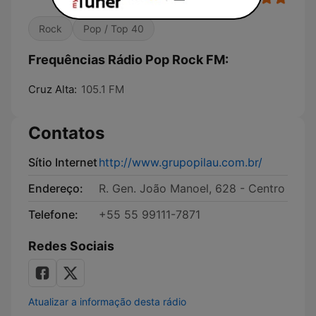
Rock
Pop / Top 40
Frequências Rádio Pop Rock FM:
Cruz Alta:
105.1 FM
Contatos
Sítio Internet
http://www.grupopilau.com.br/
Endereço:
R. Gen. João Manoel, 628 - Centro
Telefone:
+55 55 99111-7871
Redes Sociais
Atualizar a informação desta rádio