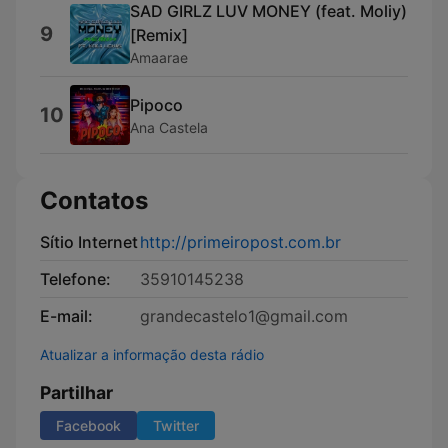
SAD GIRLZ LUV MONEY (feat. Moliy)
9
[Remix]
Amaarae
Pipoco
10
Ana Castela
Contatos
Sítio Internet
http://primeiropost.com.br
Telefone:
35910145238
E-mail:
grandecastelo1@gmail.com
Atualizar a informação desta rádio
Partilhar
Facebook
Twitter