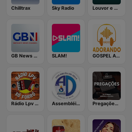
Chilltrax
Sky Radio
Louvor e Adoração
GB News Radio
SLAM!
GOSPEL ADORANDO
Rádio Lpv Só Forró
Assembléia de Deus
Pregações Web Rádio