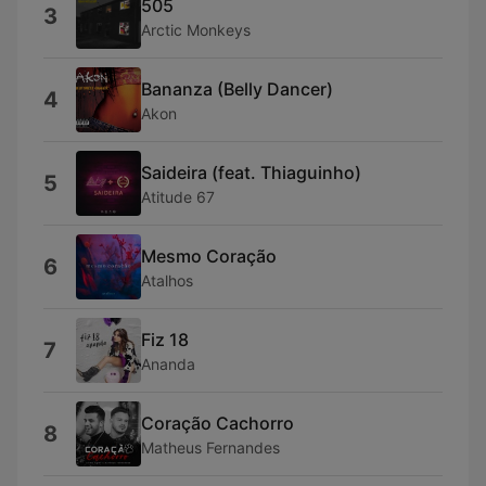
505
3
Arctic Monkeys
Bananza (Belly Dancer)
4
Akon
Saideira (feat. Thiaguinho)
5
Atitude 67
Mesmo Coração
6
Atalhos
Fiz 18
7
Ananda
Coração Cachorro
8
Matheus Fernandes