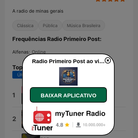
A radio de minas gerais
Clássica
Pública
Música Brasileira
Frequências Radio Primeiro Post:
Alfenas:
Online
Radio Primeiro Post ao vivo
Top Músicas
Últimos 7 dias
Últimos 30 dias
Ice Cream
1
BAIXAR APLICATIVO
BLACKPINK
bad guy
2
Billie Eilish