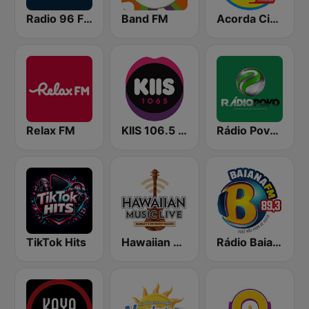
Radio 96 FM Natal
Band FM
Acorda Cidade
Relax FM
KIIS 106.5 FM
Rádio Povo Feira
TikTok Hits
Hawaiian Music Live
Rádio Baiana FM