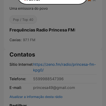
Uma emissora do povo
Pop / Top 40
Frequências Radio Princesa FM:
Caxias:
97.1 FM
Contatos
Sítio Internet
https://zeno.fm/radio/princesa-fm-
kpg0/
Telefone:
5599988547396
E-mail:
princesa49@gmail.com
Atualizar a informação desta rádio
Partilhar