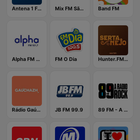
Antena 1 FM
Mix FM São Paulo
Band FM
Alpha FM 101.7
FM O Dia
Hunter.FM - Sertanejo
Rádio Gaúcha ZH
JB FM 99.9
89 FM - A Rádio Rock