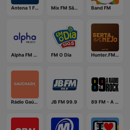
Antena 1 FM
Mix FM São Paulo
Band FM
Alpha FM 101.7
FM O Dia
Hunter.FM - Sertanejo
Rádio Gaúcha ZH
JB FM 99.9
89 FM - A Rádio Rock