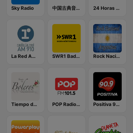
Sky Radio
中国古典音乐在线 (Chinese Classical)
24 Horas Radio Noticias
La Red AM 910
SWR1 Baden-Württemberg
Rock Nacional Argentina
Tiempo de Boleros
POP Radio 101.5
Positiva 90.9 - Radio Mitre Corrientes