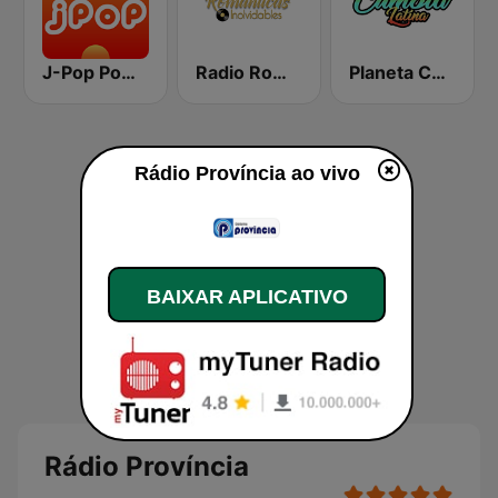
J-Pop Powerplay
Radio Romanticas Inolvidables
Planeta Cumbia Latina
Rádio Província ao vivo
BAIXAR APLICATIVO
Rádio Província