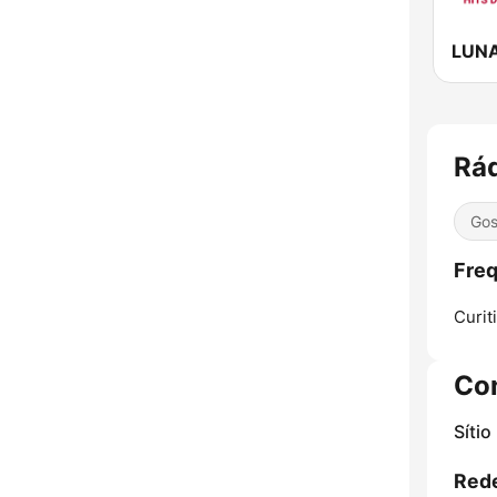
LUNA
Rád
Gos
Freq
Curit
Co
Sítio
Rede