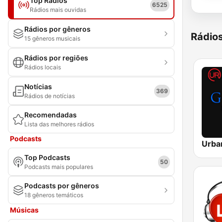
Top Rádios
6525
Rádios mais ouvidas
Rádios por gêneros
Rádio
15 gêneros musicais
Rádios por regiões
Rádios locais
Notícias
369
Rádios de notícias
Recomendadas
Lista das melhores rádios
Podcasts
Top Podcasts
50
Podcasts mais populares
Podcasts por gêneros
18 gêneros temáticos
Músicas