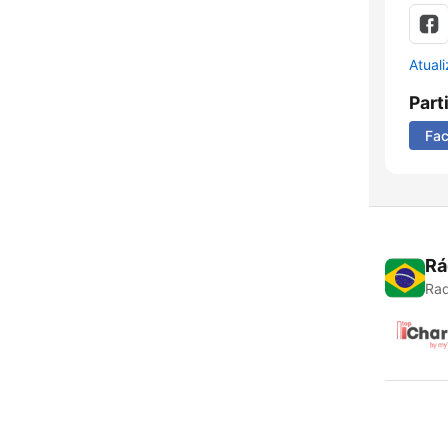
Atual
Part
Fa
Rá
Rad