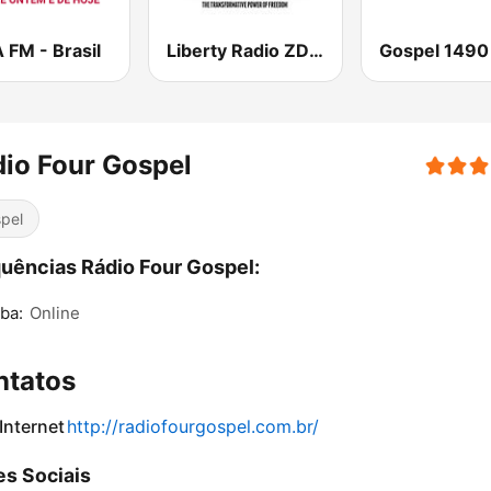
 FM - Brasil
Liberty Radio ZDK 97.1
io Four Gospel
pel
uências Rádio Four Gospel:
iba:
Online
ntatos
 Internet
http://radiofourgospel.com.br/
s Sociais