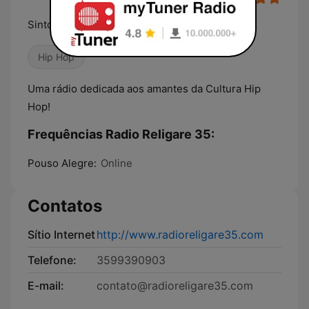
Sintonize-Se
Hip Hop
Uma rádio dedicada aos amantes da Cultura Hip
Hop!
Frequências Radio Religare 35:
Pouso Alegre:
Online
Contatos
Sítio Internet
http://www.radioreligare35.com
Telefone:
3599390903
E-mail:
contato@radioreligare35.com