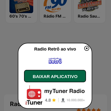
60's 70's Oldies
Rádio FM 90
Radio Saudade
Radio Retrô ao vivo
BAIXAR APLICATIVO
Radio Retrô