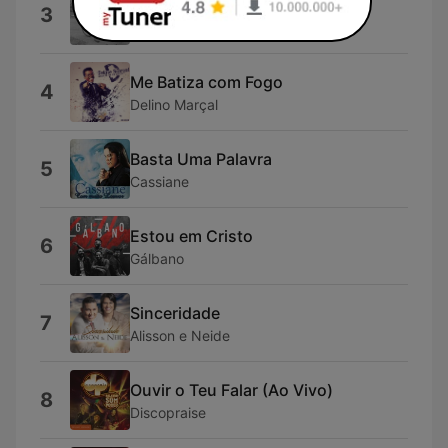
Palavra que Liberta
3
LuizPhype
Me Batiza com Fogo
4
Delino Marçal
Basta Uma Palavra
5
Cassiane
Estou em Cristo
6
Gálbano
Sinceridade
7
Alisson e Neide
Ouvir o Teu Falar (Ao Vivo)
8
Discopraise