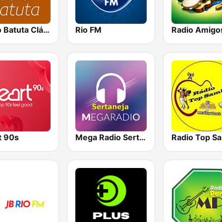
Rádio Batuta Clássico
Rio FM
t 90s
Mega Radio Sertanejo
Radio Top S