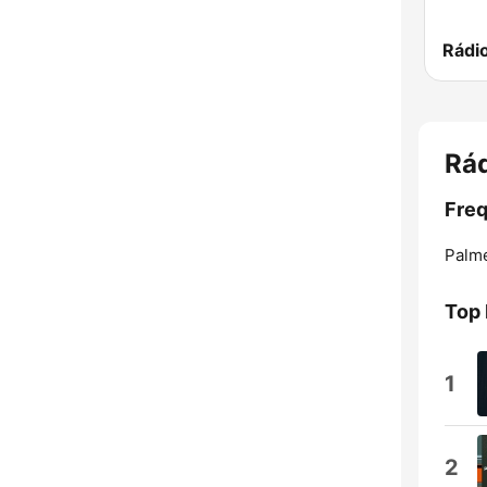
Rádi
Rá
Freq
Palme
Top
1
2