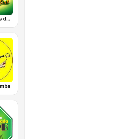
Radio Amigos do Samba
amba