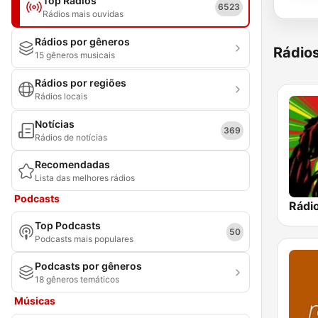
Top Rádios
6523
Rádios mais ouvidas
Rádios por gêneros
Rádio
15 gêneros musicais
Rádios por regiões
Rádios locais
Notícias
369
Rádios de notícias
Recomendadas
Lista das melhores rádios
Podcasts
Rádi
Top Podcasts
50
Podcasts mais populares
Podcasts por gêneros
18 gêneros temáticos
Músicas