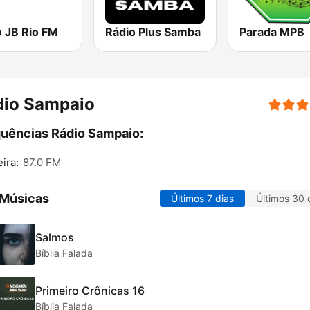
o JB Rio FM
Rádio Plus Samba
Parada MPB
dio Sampaio
uências Rádio Sampaio:
ira:
87.0 FM
 Músicas
Últimos 7 dias
Últimos 30 
Salmos
Bíblia Falada
Primeiro Crônicas 16
Bíblia Falada