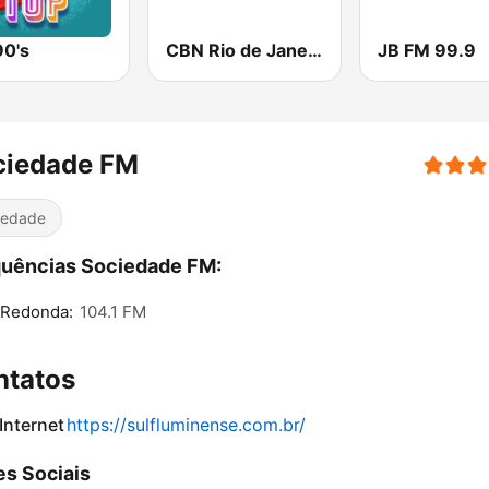
90's
CBN Rio de Janeiro
JB FM 99.9
ciedade FM
iedade
uências Sociedade FM:
 Redonda:
104.1 FM
ntatos
 Internet
https://sulfluminense.com.br/
s Sociais