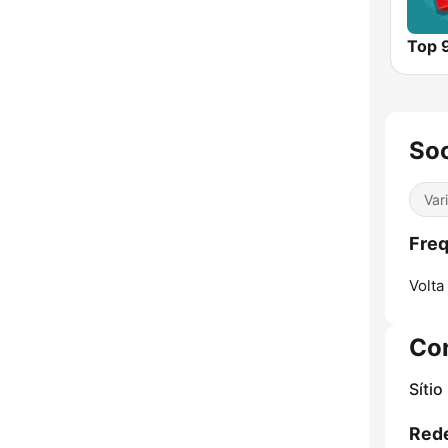
Top 
So
Var
Freq
Volta
Co
Sítio
Rede