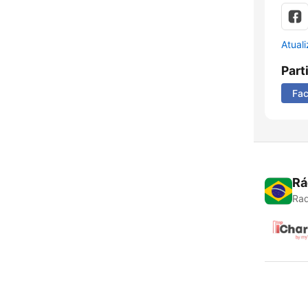
Atual
Part
Fa
Rá
Rad