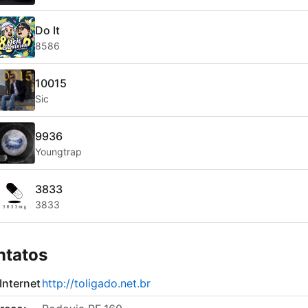
Do It
8586
10015
Sic
9936
Youngtrap
3833
3833
ntatos
 Internet
http://toligado.net.br