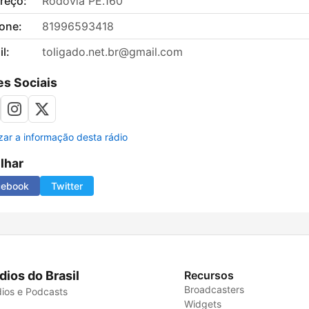
reço:
Rodovia PE.160
fone:
81996593418
l:
toligado.net.br@gmail.com
s Sociais
izar a informação desta rádio
ilhar
cebook
Twitter
dios do Brasil
Recursos
Broadcasters
ios e Podcasts
Widgets