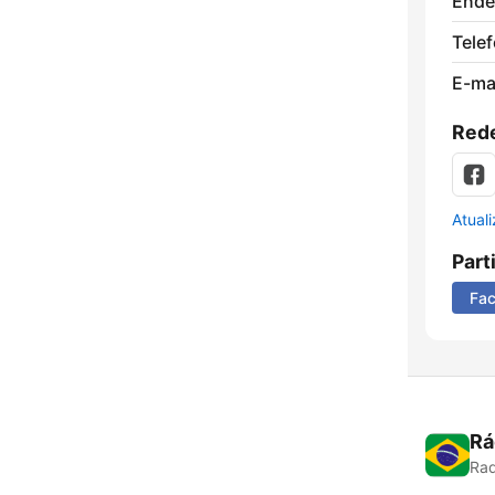
Ende
Tele
E-mai
Rede
Atual
Part
Fa
Rá
Rad