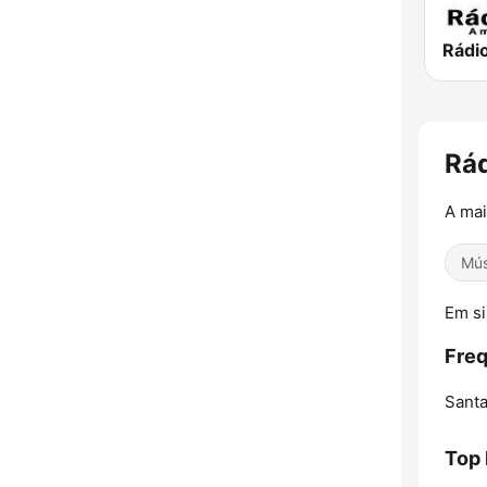
Rádio
Rá
A mai
Mús
Em si
Freq
Santa
Top