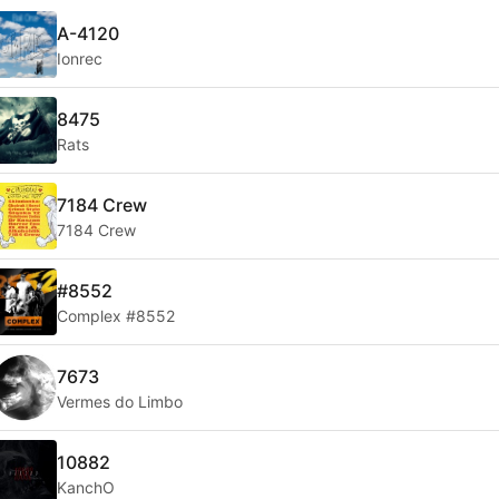
A-4120
Ionrec
8475
Rats
7184 Crew
7184 Crew
#8552
Complex #8552
7673
Vermes do Limbo
10882
KanchO