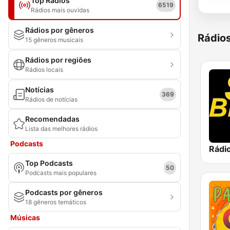
Top Rádios
6519
Rádios mais ouvidas
Rádios por gêneros
Rádio
15 gêneros musicais
Rádios por regiões
Rádios locais
Notícias
369
Rádios de notícias
Recomendadas
Lista das melhores rádios
Podcasts
Rádi
Top Podcasts
50
Podcasts mais populares
Podcasts por gêneros
18 gêneros temáticos
Músicas