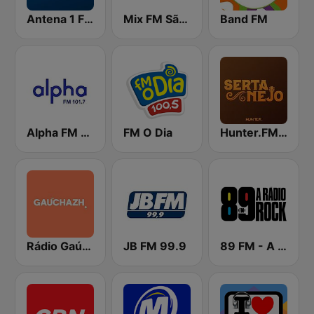
Antena 1 FM
Mix FM São Paulo
Band FM
Alpha FM 101.7
FM O Dia
Hunter.FM - Sertanejo
Rádio Gaúcha ZH
JB FM 99.9
89 FM - A Rádio Rock