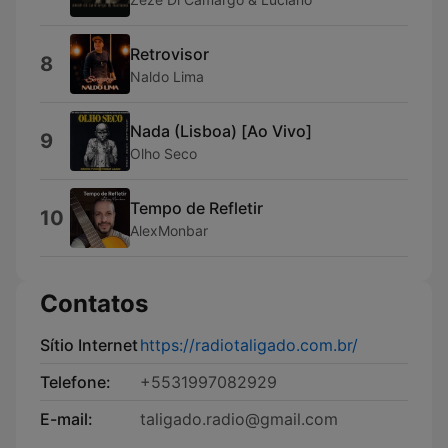
Retrovisor
8
Naldo Lima
Nada (Lisboa) [Ao Vivo]
9
Olho Seco
Tempo de Refletir
10
AlexMonbar
Contatos
Sítio Internet
https://radiotaligado.com.br/
Telefone:
+5531997082929
E-mail:
taligado.radio@gmail.com