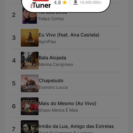
Na Sua Boca
2
Felipe Cortez
Eu Vivo (feat. Ana Castela)
3
AgroPlay
Bala Alojada
4
Marina Caropreso
Chapeludo
5
Evandro Lucca
Mais do Mesmo (Ao Vivo)
6
Grupo Menos É Mais
Irmão da Lua, Amigo das Estrelas
7
Zezé Di Camargo & Luciano