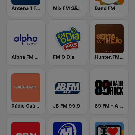
Antena 1 FM
Mix FM São Paulo
Band FM
Alpha FM 101.7
FM O Dia
Hunter.FM - Sertanejo
Rádio Gaúcha ZH
JB FM 99.9
89 FM - A Rádio Rock