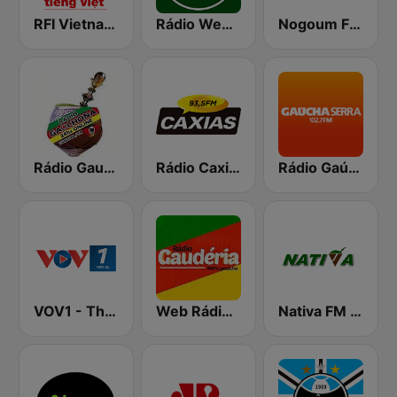
RFI Vietnam Tiếng Việt
Rádio Web Sangue Gaúcho
Nogoum FM 100.6 (نجوم فم)
Rádio Gauchona
Rádio Caxias
Rádio Gaúcha ZH - Serra
VOV1 - Thời sự
Web Rádio Gaudéria
Nativa FM Santa Maria