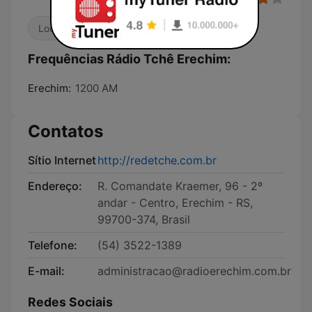
Local
Frequências Rádio Tchê Erechim:
Erechim:
1200 AM
Contatos
Sítio Internet
http://redetche.com.br
Endereço:
R. Comandate Kraemer, 96 - 2º
andar - Centro, Erechim - RS,
99700-374, Brasil
Telefone:
(54) 3522-1389
E-mail:
administracao@radioerechim.com.br
Redes Sociais