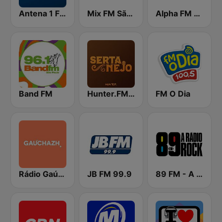
Antena 1 FM
Mix FM São Paulo
Alpha FM 101.7
Band FM
Hunter.FM - Sertanejo
FM O Dia
Rádio Gaúcha ZH
JB FM 99.9
89 FM - A Rádio Rock