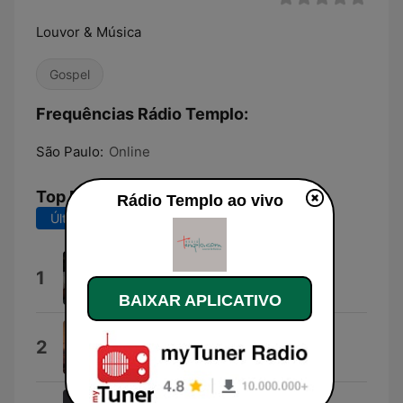
Louvor & Música
Gospel
Frequências Rádio Templo:
São Paulo:
Online
Top Músicas
Rádio Templo ao vivo
Últimos 7 dias
Últimos 30 dias
Flores
1
Pedro Valença
BAIXAR APLICATIVO
Prefiro Esperar
2
Geração Aliança