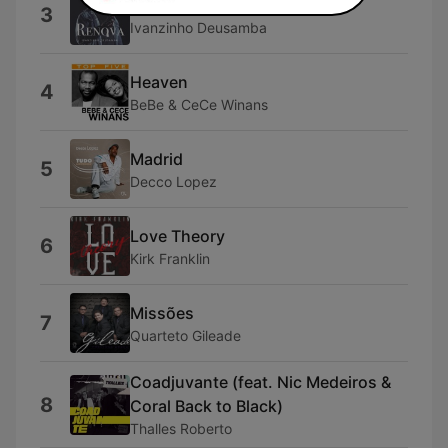
Renova
3
Ivanzinho Deusamba
Heaven
4
BeBe & CeCe Winans
Madrid
5
Decco Lopez
Love Theory
6
Kirk Franklin
Missões
7
Quarteto Gileade
Coadjuvante (feat. Nic Medeiros &
8
Coral Back to Black)
Thalles Roberto