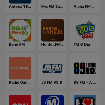
Antena 1 FM
Mix FM São Paulo
Alpha FM 101.7
Band FM
Hunter.FM - Sertanejo
FM O Dia
Rádio Gaúcha ZH
JB FM 99.9
89 FM - A Rádio Rock