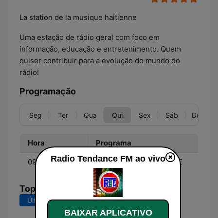
La station de la musique haitienne
Uma estação de rádio geral com foco em
informação, educação e entretenimento. Quem
quiser contribuir para a evolução do mundo do
rádio!
Programação
Seg
Ter
Qua
Qui
Sex
Sáb
Dom
Hora
Programa
Radio Tendance FM ao vivo
09:00 - 11:00
COMPAS LOVE - CREOLE
Top Músicas
Últimos 7 dias
Últimos 30 dias
BAIXAR APLICATIVO