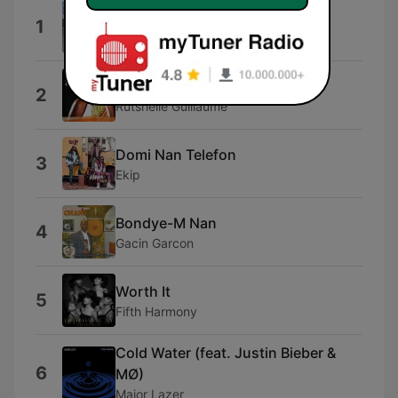
Joes On Joes
1
Maj, Victor Oquendo & Gabe Real
Wale
2
Rutshelle Guillaume
Domi Nan Telefon
3
Ekip
Bondye-M Nan
4
Gacin Garcon
Worth It
5
Fifth Harmony
Cold Water (feat. Justin Bieber &
6
MØ)
Major Lazer