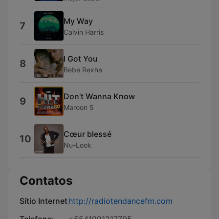
My Way
7
Calvin Harris
I Got You
8
Bebe Rexha
Don't Wanna Know
9
Maroon 5
Cœur blessé
10
Nu-Look
Contatos
Sítio Internet
http://radiotendancefm.com