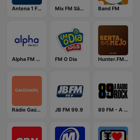
Antena 1 FM
Mix FM São Paulo
Band FM
Alpha FM 101.7
FM O Dia
Hunter.FM - Sertanejo
Rádio Gaúcha ZH
JB FM 99.9
89 FM - A Rádio Rock