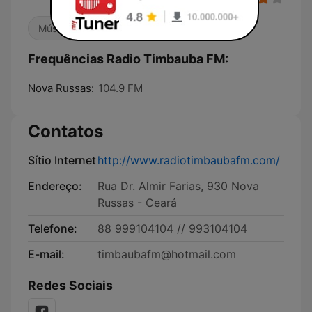
Música Brasileira
Frequências Radio Timbauba FM:
Nova Russas:
104.9 FM
Contatos
Sítio Internet
http://www.radiotimbaubafm.com/
Endereço:
Rua Dr. Almir Farias, 930 Nova
Russas - Ceará
Telefone:
88 999104104 // 993104104
E-mail:
timbaubafm@hotmail.com
Redes Sociais