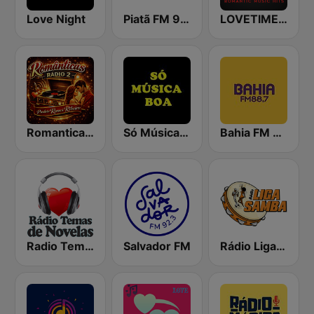
Love Night
Piatã FM 94.3
LOVETIMES | Romantic Music Hits
Romanticas Radio 2
Só Música Boa
Bahia FM 88.7
Radio Temas de Novelas
Salvador FM
Rádio Liga Samba