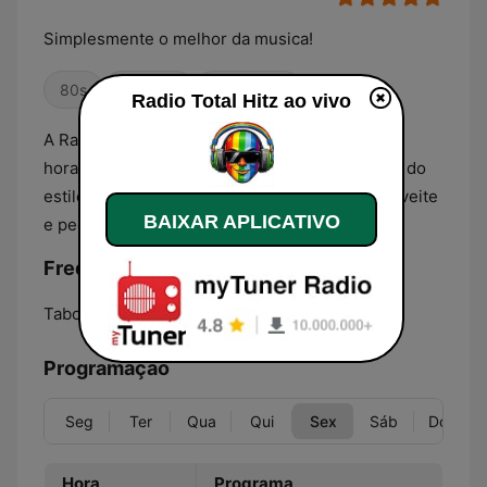
Simplesmente o melhor da musica!
80s
Anos 90
Romântica
Radio Total Hitz ao vivo
A Radio Total Hitz, oferece a você, musicas 24
horas por dia, sem parar. A rádio toca o melhor do
estilo anos 80, 90 e musicas Românticas. Aproveite
BAIXAR APLICATIVO
e peça sua musica!
Frequências Radio Total Hitz:
Taboão da Serra:
Online
Programação
Seg
Ter
Qua
Qui
Sex
Sáb
Dom
Hora
Programa