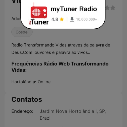
Vidas
Adoração sem fronteira
Gospel
Radio Transformando Vidas atraves da palavra de
Deus.Com louvores e palavra ao vivos..
Frequências Rádio Web Transformando
Vidas:
Hortolândia:
Online
Contatos
Endereço:
Jardim Nova Hortolândia I, SP,
Brazil