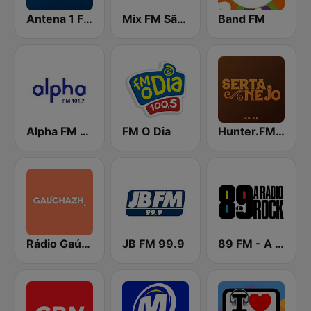
Antena 1 FM
Mix FM São Paulo
Band FM
Alpha FM 101.7
FM O Dia
Hunter.FM - Sertanejo
Rádio Gaúcha ZH
JB FM 99.9
89 FM - A Rádio Rock