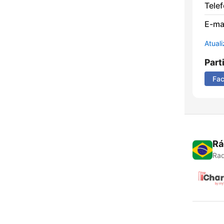
Tele
E-mai
Atual
Part
Fa
Rá
Rad