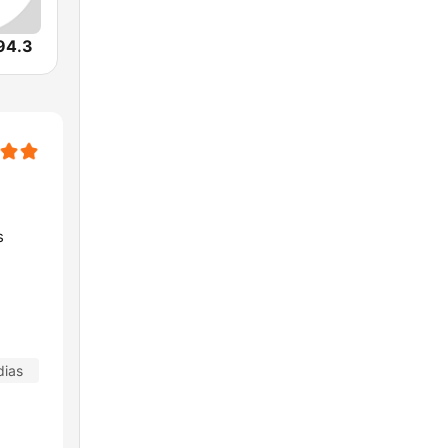
94.3
s
dias