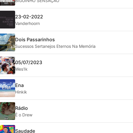
BIGUINHO SENSAÇÃO
23-02-2022
Vanderhoorn
Dois Passarinhos
Sucessos Sertanejos Eternos Na Memória
05/07/2023
Wes1k
Ena
Hinkik
Rádio
É o Drew
Saudade