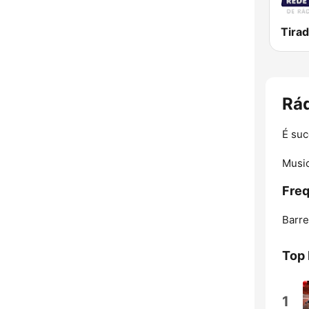
Tira
Rád
É suc
Music
Freq
Barre
Top
1