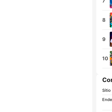
7
8
9
10
Co
Sítio
Ende