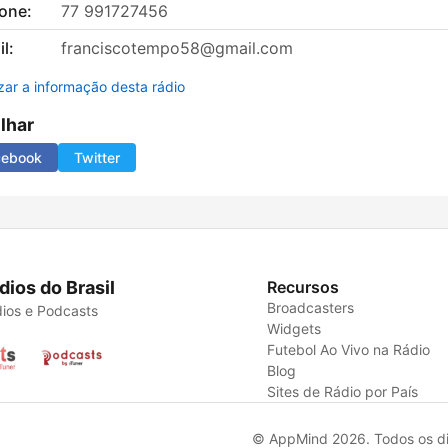
fone:
77 991727456
l:
franciscotempo58@gmail.com
izar a informação desta rádio
ilhar
cebook
Twitter
dios do Brasil
Recursos
Broadcasters
ios e Podcasts
Widgets
Futebol Ao Vivo na Rádio
Blog
Sites de Rádio por País
© AppMind 2026. Todos os dir