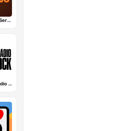
Hunter.FM - Sertanejo
89 FM - A Rádio Rock