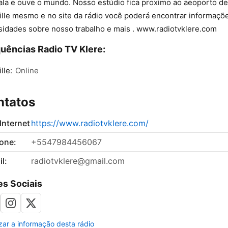
ala e ouve o mundo. Nosso estúdio fica proximo ao aeoporto de
ille mesmo e no site da rádio você poderá encontrar informaçõ
sidades sobre nosso trabalho e mais . www.radiotvklere.com
uências Radio TV Klere:
lle:
Online
ntatos
 Internet
https://www.radiotvklere.com/
fone:
+5547984456067
l:
radiotvklere@gmail.com
s Sociais
izar a informação desta rádio