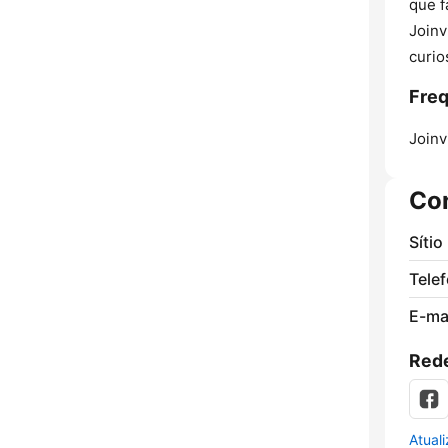
que f
Joinv
curio
Freq
Joinvi
Co
Sítio
Tele
E-mai
Rede
Atual