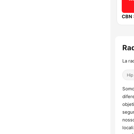
CBN 
Rad
La ra
Hip
Somos
difer
objet
segur
nosso
local