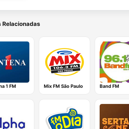
s Relacionadas
na 1 FM
Mix FM São Paulo
Band FM