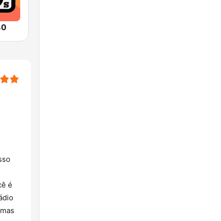
80
sso
cê é
ádio
, mas