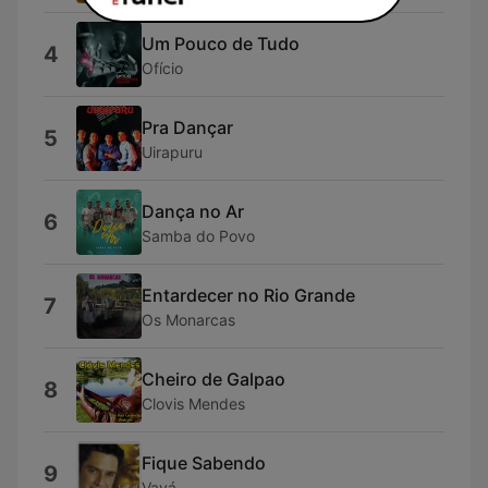
Um Pouco de Tudo
4
Ofício
Pra Dançar
5
Uirapuru
Dança no Ar
6
Samba do Povo
Entardecer no Rio Grande
7
Os Monarcas
Cheiro de Galpao
8
Clovis Mendes
Fique Sabendo
9
Vavá