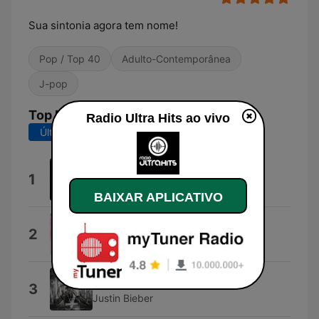
Sua sintonia agora tem nome!
Pop / Top 40
Adulto-Contemporânea
J-pop
Top Músicas
Radio Ultra Hits ao vivo
Últimos 7 dias
Últimos 30 dias
10 Hits (feat. Uncle Ick)
1
M.K. Ultra
BAIXAR APLICATIVO
Track 2
2
Taylor Swift
Sorry
3
Justin Bieber