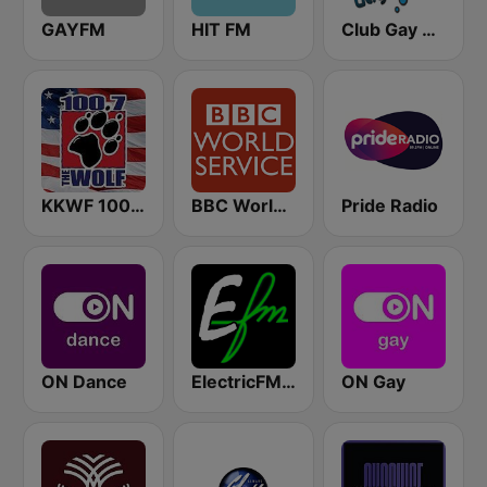
GAYFM
HIT FM
Club Gay Radio
KKWF 100.7 The Wolf
BBC World Service
Pride Radio
ON Dance
ElectricFM - America's Real Dance!
ON Gay