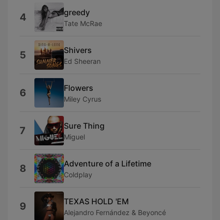
greedy
4
Tate McRae
Shivers
5
Ed Sheeran
Flowers
6
Miley Cyrus
Sure Thing
7
Miguel
Adventure of a Lifetime
8
Coldplay
TEXAS HOLD 'EM
9
Alejandro Fernández & Beyoncé