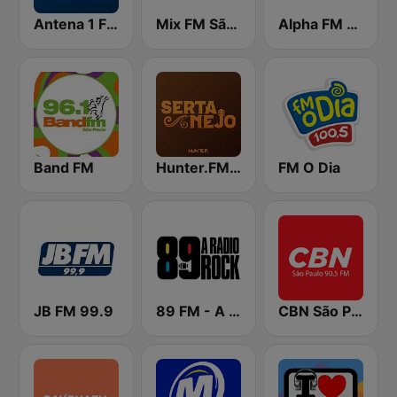
Antena 1 FM
Mix FM São Paulo
Alpha FM 101.7
Band FM
Hunter.FM - Sertanejo
FM O Dia
JB FM 99.9
89 FM - A Rádio Rock
CBN São Paulo