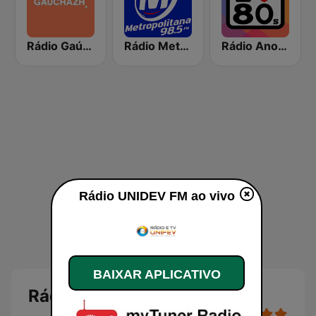
Rádio Gaúcha ZH
Rádio Metropolitana 98.5 FM
Rádio Anos 80
Rádio UNIDEV FM ao vivo
BAIXAR APLICATIVO
Rádio UNIDEV FM