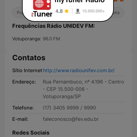
Pop / Top 40
Universitária
Música Brasileira
Frequências Rádio UNIDEV FM:
Votuporanga:
96.0 FM
Contatos
Sítio Internet
http://www.radiounifev.com.br/
Endereço:
Rua Pernambuco, nº 4.196 - Centro
- CEP 15.500-006 -
Votuporanga/SP
Telefone:
(17) 3405 9999 / 9990
E-mail:
faleconosco@fev.edu.br
Redes Sociais