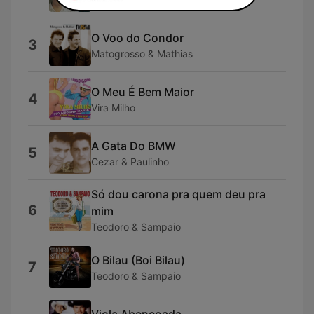
O Voo do Condor
3
Matogrosso & Mathias
O Meu É Bem Maior
4
Vira Milho
A Gata Do BMW
5
Cezar & Paulinho
Só dou carona pra quem deu pra
6
mim
Teodoro & Sampaio
O Bilau (Boi Bilau)
7
Teodoro & Sampaio
Viola Abençoada