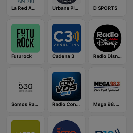
La Red AM 910
Urbana Play 104.3 FM
D SPORTS
Futurock
Cadena 3
Radio Disney Latinoamérica
Somos Radio AM 530
Radio Con Vos 89.9
Mega 98.3 FM