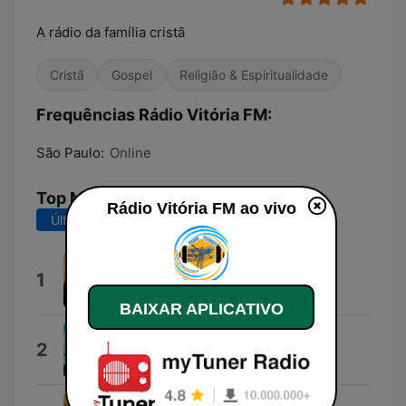
A rádio da família cristã
Cristã
Gospel
Religião & Espiritualidade
Frequências Rádio Vitória FM:
São Paulo:
Online
Top Músicas
Rádio Vitória FM ao vivo
Últimos 7 dias
Últimos 30 dias
De Volta pra Casa
1
Carlos Alberto Oficial
BAIXAR APLICATIVO
Em Teus Braços
2
DK6